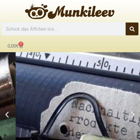
0
0,00
€