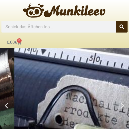
0
0,00
€