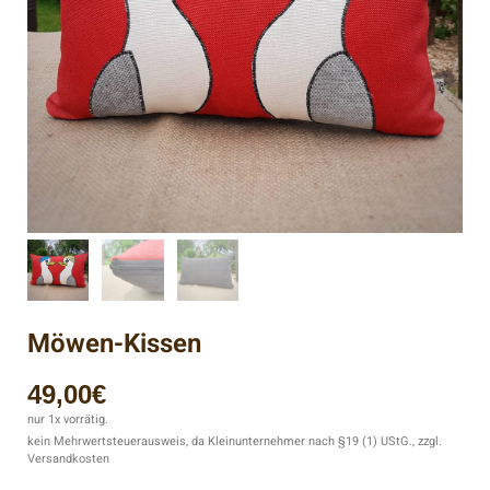
Möwen-Kissen
49,00
€
nur 1x vorrätig.
kein Mehrwertsteuerausweis, da Kleinunternehmer nach §19 (1) UStG., zzgl.
Versandkosten
Beschreibung