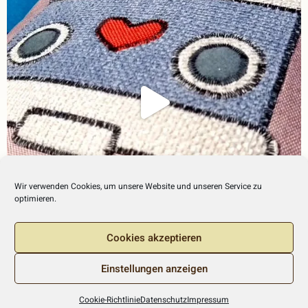
Wir verwenden Cookies, um unsere Website und unseren Service zu
optimieren.
Cookies akzeptieren
Einstellungen anzeigen
2026 C
o
pyright Munkileev
Cookie-Richtlinie
Datenschutz
Impressum