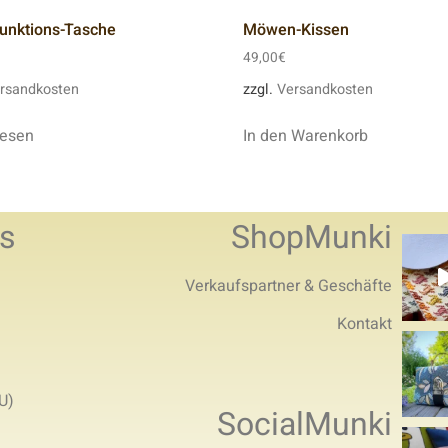
unktions-Tasche
Möwen-Kissen
49,00
€
rsandkosten
zzgl.
Versandkosten
lesen
In den Warenkorb
s
ShopMunki
Verkaufspartner & Geschäfte
Kontakt
U)
SocialMunki