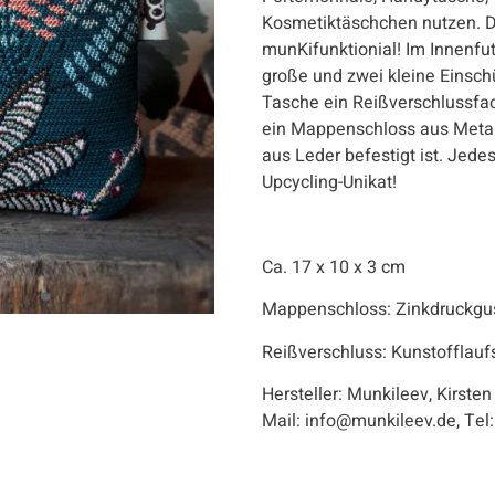
Kosmetiktäschchen nutzen. Di
munKifunktionial! Im Innenfu
große und zwei kleine Einschü
Tasche ein Reißverschlussfac
ein Mappenschloss aus Metal
aus Leder befestigt ist. Jedes
Upcycling-Unikat!
Ca. 17 x 10 x 3 cm
Mappenschloss: Zinkdruckguss
Reißverschluss: Kunstofflauf
Hersteller: Munkileev, Kirsten
Mail: info@munkileev.de, Te