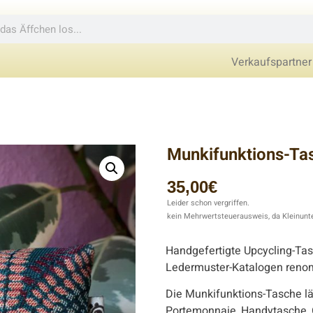
Verkaufspartner
Munkifunktions-Ta
35,00
€
Leider schon vergriffen.
kein Mehrwertsteuerausweis, da Kleinunt
Beschreibung
Handgefertigte Upcycling-Ta
Ledermuster-Katalogen reno
Die Munkifunktions-Tasche läs
Portemonnaie, Handytasche, O