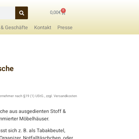
0
0,00
€
 & Geschäfte
Kontakt
Presse
sche
ernehmer nach §19 (1) UStG., zzgl. Versandkosten
sche aus ausgedienten Stoff &
mmierter Möbelhäuser.
st sich z. B. als Tabakbeutel,
rganizer, Notfalltäschchen, oder