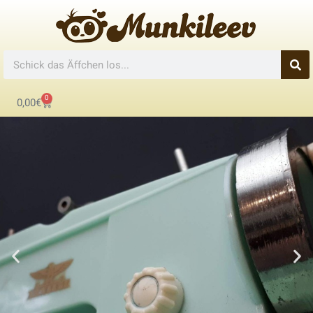
0
0,00
€