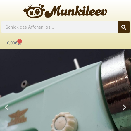
0
0,00
€