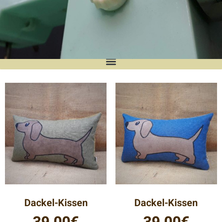
UpcyclingManufaktur
In liebevoller Handarbeit fertige ich
hochwertige Unikate und Kleinserien.
Verarbeitet wird dabei alles, was mir in die
Finger kommt! Ich lege hohen Wert auf
Nachhaltigkeit und verwende für meine
Werke z. B. ausgediente Stoff- und Leder-
Musterkataloge renommierter Möbelhäuser,
aus denen u.a. die beliebten Holstentor-
Kissen entstehen.
Dackel-Kissen
Dackel-Kissen