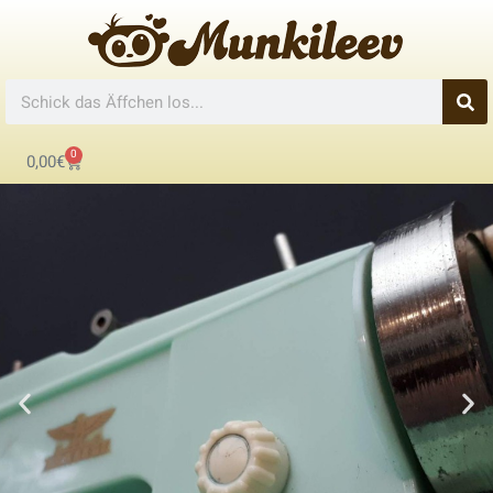
0
0,00
€