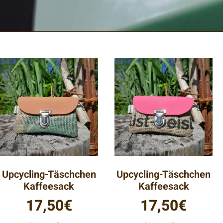
In liebevoller Handarbe
mir in die Finger k
ausgediente Stoff- u
Upcycling-Täschchen
Upcycling-Täschchen
Kaffeesack
Kaffeesack
17,50
€
17,50
€