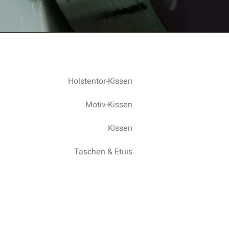
Holstentor-Kissen
et wird dabei alles, was
Motiv-Kissen
ür meine Werke z. B.
en u.a. die beliebten
Kissen
Taschen & Etuis