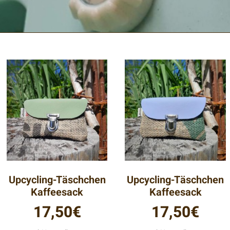
UpcyclingManufaktur
it fertige ich hochwertige Unikate und Kleinserien. Verarbeit
ommt! Ich lege hohen Wert auf Nachhaltigkeit und verwende f
nd Leder-Musterkataloge renommierter Möbelhäuser, aus den
Holstentor-Kissen entstehen.
Upcycling-Täschchen
Upcycling-Täschchen
Kaffeesack
Kaffeesack
17,50
€
17,50
€