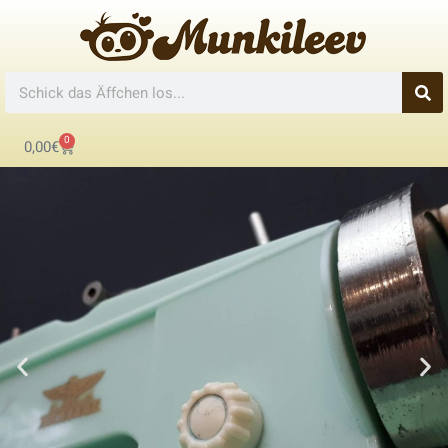
0
0,00
€