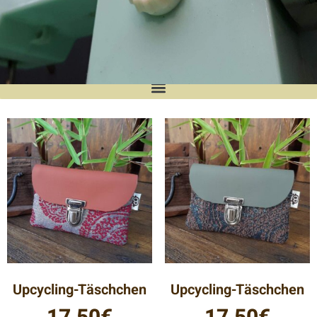
UpcyclingManufaktur
In liebevoller Handarbeit fertige ich
hochwertige Unikate und Kleinserien.
Verarbeitet wird dabei alles, was mir in die
Finger kommt! Ich lege hohen Wert auf
Nachhaltigkeit und verwende für meine
Werke z. B. ausgediente Stoff- und Leder-
Musterkataloge renommierter Möbelhäuser,
aus denen u.a. die beliebten Holstentor-
Kissen entstehen.
Upcycling-Täschchen
Upcycling-Täschchen