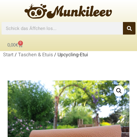
0
0,00
€
Start
/
Taschen & Etuis
/ Upcycling-Etui