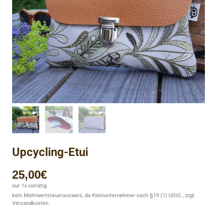
Upcycling-Etui
25,00
€
nur 1x vorrätig.
kein Mehrwertsteuerausweis, da Kleinunternehmer nach §19 (1) UStG., zzgl.
Versandkosten
Beschreibung