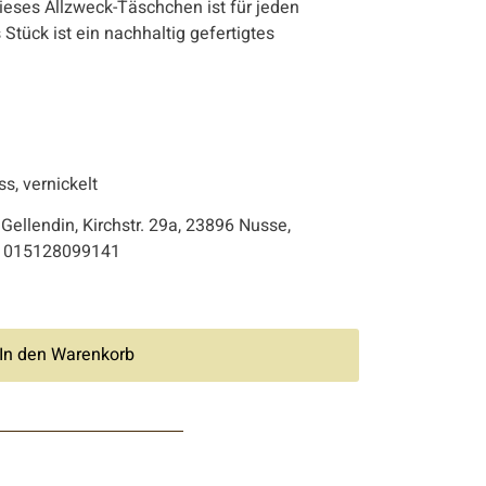
ses Allzweck-Täschchen ist für jeden
Stück ist ein nachhaltig gefertigtes
, vernickelt
 Gellendin, Kirchstr. 29a, 23896 Nusse,
l: 015128099141
In den Warenkorb