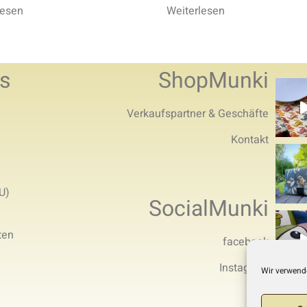
lesen
Weiterlesen
s
ShopMunki
Verkaufspartner & Geschäfte
Kontakt
U)
SocialMunki
ten
facebook
Instagram
Wir verwend