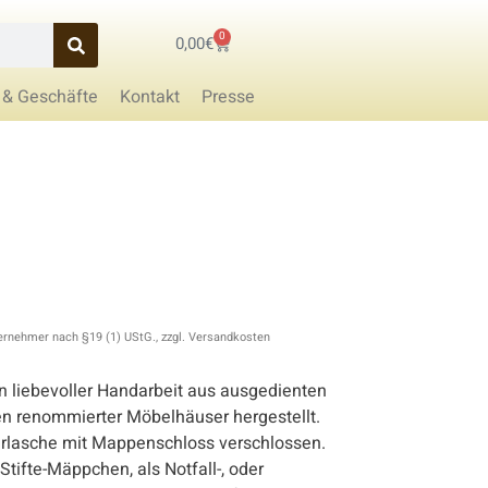
0
0,00
€
 & Geschäfte
Kontakt
Presse
ernehmer nach §19 (1) UStG., zzgl. Versandkosten
in liebevoller Handarbeit aus ausgedienten
en renommierter Möbelhäuser hergestellt.
erlasche mit Mappenschloss verschlossen.
, Stifte-Mäppchen, als Notfall-, oder