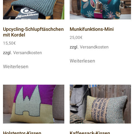
Upcycling-Schlupftäschchen
Munkifunktions-Mini
mit Kordel
25,00
€
15,50
€
zzgl.
Versandkosten
zzgl.
Versandkosten
Weiterlesen
Weiterlesen
Holstentor-Kissen
Kaffeesack-Kissen