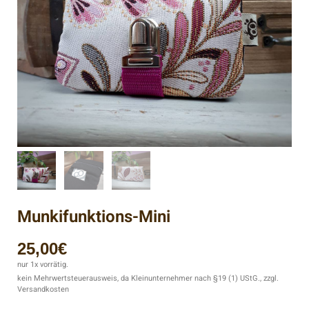
Munkifunktions-Mini
25,00
€
nur 1x vorrätig.
kein Mehrwertsteuerausweis, da Kleinunternehmer nach §19 (1) UStG., zzgl.
Versandkosten
Beschreibung