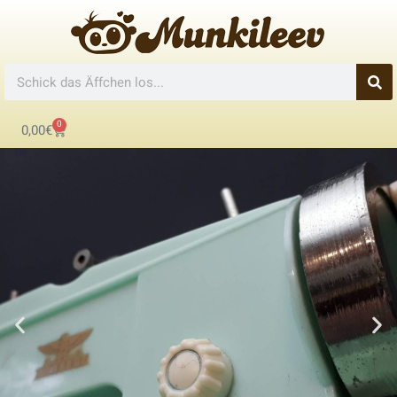
0
0,00
€