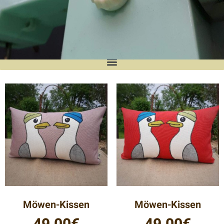
UpcyclingManufaktur
In liebevoller Handarbeit fertige ich
hochwertige Unikate und Kleinserien.
Verarbeitet wird dabei alles, was mir in die
Finger kommt! Ich lege hohen Wert auf
Nachhaltigkeit und verwende für meine
Werke z. B. ausgediente Stoff- und Leder-
Musterkataloge renommierter Möbelhäuser,
aus denen u.a. die beliebten Holstentor-
Kissen entstehen.
Möwen-Kissen
Möwen-Kissen